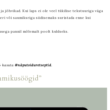
ja jõhvikad. Kui laps ei ole veel tükilise tekstuuriga väga
eri või saumiksriga siidisemaks suristada enne kui
sega pannil mõlemalt poolt kuldseks.
 kasuta
#näputoiduretseptid
.
mmikusöögid”