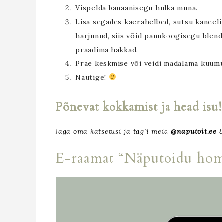
Vispelda banaanisegu hulka muna.
Lisa segades kaerahelbed, sutsu kaneeli 
harjunud, siis võid pannkoogisegu blend
praadima hakkad.
Prae keskmise või veidi madalama kuumu
Nautige!
Põnevat kokkamist ja head isu!
Jaga oma katsetusi ja tag’i meid
@naputoit.ee
&
E-raamat “Näputoidu ho