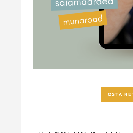
OSTA RE
POSTED BY:
KADI PÄRNA
·
IN:
RETSEPTID