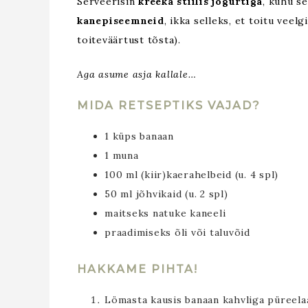
Serveerisin
kreeka stiilis jogurtiga
, kuhu s
kanepiseemneid
, ikka selleks, et toitu veelg
toiteväärtust tõsta).
Aga asume asja kallale…
MIDA RETSEPTIKS VAJAD?
1 küps banaan
1 muna
100 ml (kiir)kaerahelbeid (u. 4 spl)
50 ml jõhvikaid (u. 2 spl)
maitseks natuke kaneeli
praadimiseks õli või taluvõid
HAKKAME PIHTA!
Lömasta kausis banaan kahvliga püreelaa