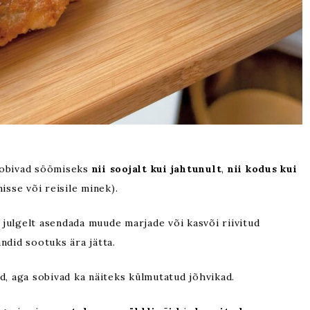
Sobivad söömiseks
nii soojalt
kui jahtunult
,
nii kodus kui
isse või reisile minek).
 julgelt asendada muude marjade või kasvõi riivitud
ndid sootuks ära jätta.
id, aga sobivad ka näiteks külmutatud jõhvikad.