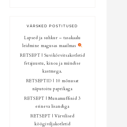
VÄRSKED POSTITUSED
Lapsed ja suhkur – tasakaalu
leidmine magusas maailmas
RETSEPT | Suvikõrvitsakotletid
fetajuustu, kinoa ja mündise
kastmega.
RETSEPTID | 10 mõnusat
näputoitu paprikaga
RETSEPT | Munamuffinid 3
erineva lisandiga
RETSEPT | Värvilised
köögiviljakotletid