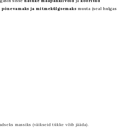
egasin sisse
natuke maapähklivõid
ja
kooritud
i
põnevamaks ja mitmekülgsemaks
muuta (seal hulgas
dseks massiks (väikseid tükke võib jääda).