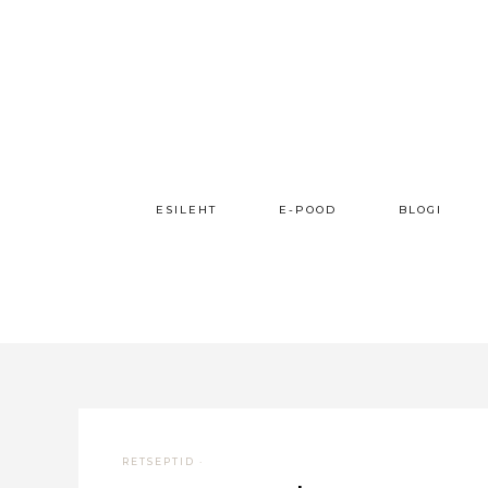
ESILEHT
E-POOD
BLOGI
RETSEPTID
·