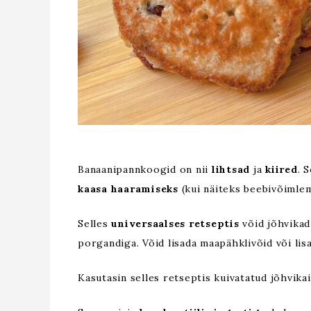
Banaanipannkoogid on nii
lihtsad
ja
kiired
. 
kaasa haaramiseks
(kui näiteks beebivõimlem
Selles
universaalses retseptis
võid jõhvikad
porgandiga. Võid lisada maapähklivõid või lisa
Kasutasin selles retseptis kuivatatud jõhvika