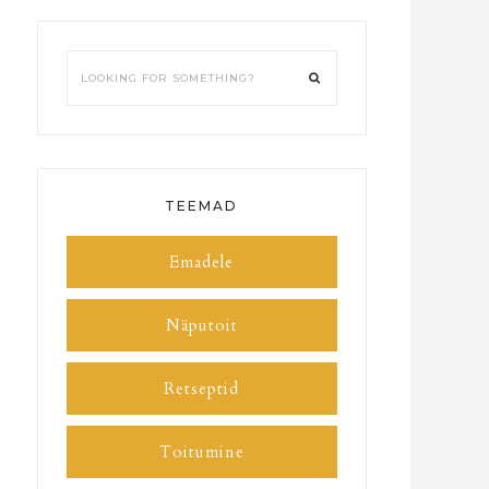
TEEMAD
Emadele
Näputoit
Retseptid
Toitumine