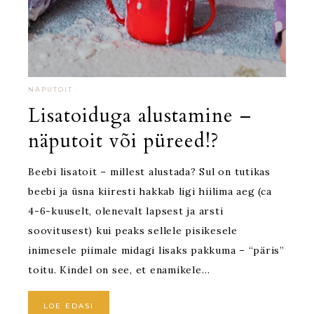
NÄPUTOIT
·
Lisatoiduga alustamine –
näputoit või püreed!?
Beebi lisatoit – millest alustada? Sul on tutikas
beebi ja üsna kiiresti hakkab ligi hiilima aeg (ca
4-6-kuuselt, olenevalt lapsest ja arsti
soovitusest) kui peaks sellele pisikesele
inimesele piimale midagi lisaks pakkuma – “päris”
toitu. Kindel on see, et enamikele…
LOE EDASI