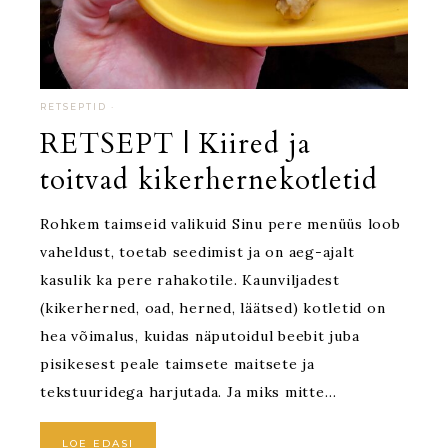
RETSEPTID
·
RETSEPT | Kiired ja
toitvad kikerhernekotletid
Rohkem taimseid valikuid Sinu pere menüüs loob
vaheldust, toetab seedimist ja on aeg-ajalt
kasulik ka pere rahakotile. Kaunviljadest
(kikerherned, oad, herned, läätsed) kotletid on
hea võimalus, kuidas näputoidul beebit juba
pisikesest peale taimsete maitsete ja
tekstuuridega harjutada. Ja miks mitte…
LOE EDASI