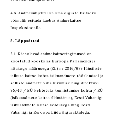
aadressil kadi@rubia.ee.
4.6. Andmesubjektil on oma õiguste kaitseks
võimalik esitada kaebus Andmekaitse
Inspektsioonile.
5. Lõppsätted
5.1. Käesolevad andmekaitsetingimused on
koostatud kooskõlas Euroopa Parlamendi ja
nõukogu määrusega (EL) nr 2016/679 füüsiliste
isikute kaitse kohta isikuandmete töötlemisel ja
selliste andmete vaba liikumise ning direktiivi
95/46 / EÜ kehtetuks tunnistamise kohta / EÜ
(isikuandmete kaitse üldmäärus), Eesti Vabariigi
isikuandmete kaitse seadusega ning Eesti
Vabariigi ja Euroopa Liidu õigusaktidega.