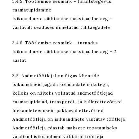
3.4.5. Töötlemise eesmärk – finantstegevus,
raamatupidamine
Isikuandmete säilitamise maksimaalne aeg –
vastavalt seaduses nimetatud tähtaegadele
3.4.6. Töötlemise eesmärk – turundus
Isikuandmete säilitamise maksimaalne aeg – 2
aastat
3.5. Andmetöötlejal on õigus klientide
isikuandmeid jagada kolmandate isikutega,
kelleks on näiteks volitatud andmetöötlejad,
raamatupidajad, transpordi- ja kullerettevõtted,
ülekandeteenuseid pakkuvad ettevõtted
Andmetöötleja on isikuandmete vastutav töötleja.
Andmetöötleja edastab maksete teostamiseks
vajalikud isikuandmed volitatud töötleja