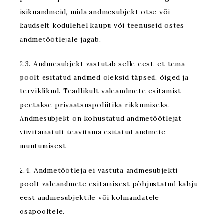
isikuandmeid, mida andmesubjekt otse või
kaudselt kodulehel kaupu või teenuseid ostes
andmetöötlejale jagab.
2.3. Andmesubjekt vastutab selle eest, et tema
poolt esitatud andmed oleksid täpsed, õiged ja
terviklikud. Teadlikult valeandmete esitamist
peetakse privaatsuspoliitika rikkumiseks.
Andmesubjekt on kohustatud andmetöötlejat
viivitamatult teavitama esitatud andmete
muutumisest.
2.4. Andmetöötleja ei vastuta andmesubjekti
poolt valeandmete esitamisest põhjustatud kahju
eest andmesubjektile või kolmandatele
osapooltele.