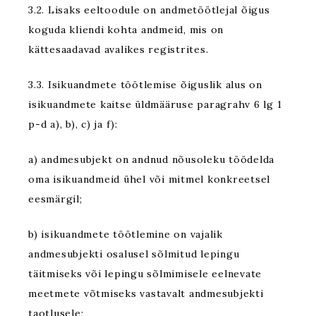
3.2. Lisaks eeltoodule on andmetöötlejal õigus
koguda kliendi kohta andmeid, mis on
kättesaadavad avalikes registrites.
3.3. Isikuandmete töötlemise õiguslik alus on
isikuandmete kaitse üldmääruse paragrahv 6 lg 1
p-d a), b), c) ja f):
a) andmesubjekt on andnud nõusoleku töödelda
oma isikuandmeid ühel või mitmel konkreetsel
eesmärgil;
b) isikuandmete töötlemine on vajalik
andmesubjekti osalusel sõlmitud lepingu
täitmiseks või lepingu sõlmimisele eelnevate
meetmete võtmiseks vastavalt andmesubjekti
taotlusele;