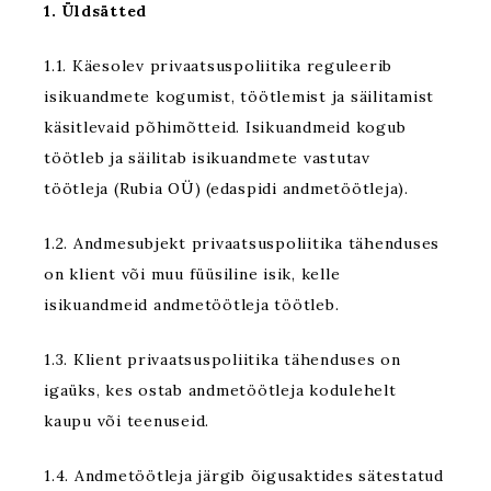
1. Üldsätted
1.1. Käesolev privaatsuspoliitika reguleerib
isikuandmete kogumist, töötlemist ja säilitamist
käsitlevaid põhimõtteid. Isikuandmeid kogub
töötleb ja säilitab isikuandmete vastutav
töötleja (Rubia OÜ) (edaspidi andmetöötleja).
1.2. Andmesubjekt privaatsuspoliitika tähenduses
on klient või muu füüsiline isik, kelle
isikuandmeid andmetöötleja töötleb.
1.3. Klient privaatsuspoliitika tähenduses on
igaüks, kes ostab andmetöötleja kodulehelt
kaupu või teenuseid.
1.4. Andmetöötleja järgib õigusaktides sätestatud