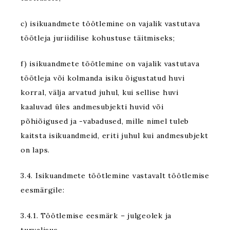
c) isikuandmete töötlemine on vajalik vastutava
töötleja juriidilise kohustuse täitmiseks;
f) isikuandmete töötlemine on vajalik vastutava
töötleja või kolmanda isiku õigustatud huvi
korral, välja arvatud juhul, kui sellise huvi
kaaluvad üles andmesubjekti huvid või
põhiõigused ja -vabadused, mille nimel tuleb
kaitsta isikuandmeid, eriti juhul kui andmesubjekt
on laps.
3.4. Isikuandmete töötlemine vastavalt töötlemise
eesmärgile:
3.4.1. Töötlemise eesmärk – julgeolek ja