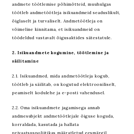
andmete töötlemise põhimõtteid, muuhulgas
töötleb andmetöötleja isikuandmeid seaduslikult,
õiglaselt ja turvaliselt. Andmetöötleja on
võimeline kinnitama, et isikuandmeid on
töödeldud vastavalt õigusaktides sätestatule.
2. Isikuandmete kogumine, töötlemine ja
säilitamine
2.1. Isikuandmed, mida andmetöötleja kogub,
töötleb ja säilitab, on kogutud elektrooniliselt,
peamiselt kodulehe ja e-posti vahendusel.
2.2. Oma isikuandmete jagamisega annab
andmesubjekt andmetöötlejale õiguse koguda,
korraldada, kasutada ja hallata
privaatsuspoliitikas määratletud eesmärgil