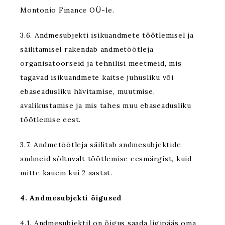
Montonio Finance OÜ-le.
3.6. Andmesubjekti isikuandmete töötlemisel ja
säilitamisel rakendab andmetöötleja
organisatoorseid ja tehnilisi meetmeid, mis
tagavad isikuandmete kaitse juhusliku või
ebaseadusliku hävitamise, muutmise,
avalikustamise ja mis tahes muu ebaseadusliku
töötlemise eest.
3.7. Andmetöötleja säilitab andmesubjektide
andmeid sõltuvalt töötlemise eesmärgist, kuid
mitte kauem kui 2 aastat.
4. Andmesubjekti õigused
4.1. Andmesubjektil on õigus saada ligipääs oma