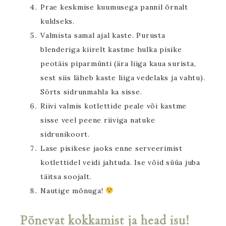
Prae keskmise kuumusega pannil õrnalt
kuldseks.
Valmista samal ajal kaste. Purusta
blenderiga kiirelt kastme hulka pisike
peotäis piparmünti (ära liiga kaua surista,
sest siis läheb kaste liiga vedelaks ja vahtu).
Sörts sidrunmahla ka sisse.
Riivi valmis kotlettide peale või kastme
sisse veel peene riiviga natuke
sidrunikoort.
Lase pisikese jaoks enne serveerimist
kotlettidel veidi jahtuda. Ise võid süüa juba
täitsa soojalt.
Nautige mõnuga!
Põnevat kokkamist ja head isu!