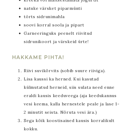
kreeka või maitsestamata jogurtit
natuke värsket piparmünti
törts sidrunimahla
soovi korral soola ja pipart
Garneeringuks peenelt riivitud
sidrunikoort ja värskeid ürte!
HAKKAME PIHTA!
Riivi suvikõrvits (sobib suure riiviga).
Lisa kaussi ka herned. Kui kasutad
külmutatud herneid, siis sulata need enne
eraldi kausis keeduveega (aja keedukannus
vesi keema, kalla hernestele peale ja lase 1-
2 minutit seista. Nõruta vesi ära.)
Sega kõik koostisained kausis korralikult
kokku.