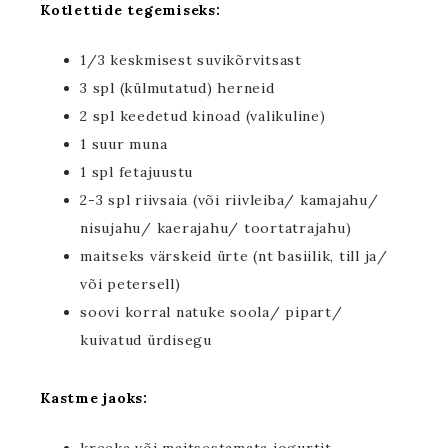
Kotlettide tegemiseks:
1/3 keskmisest suvikõrvitsast
3 spl (külmutatud) herneid
2 spl keedetud kinoad (valikuline)
1 suur muna
1 spl fetajuustu
2-3 spl riivsaia (või riivleiba/ kamajahu/
nisujahu/ kaerajahu/ toortatrajahu)
maitseks värskeid ürte (nt basiilik, till ja/
või petersell)
soovi korral natuke soola/ pipart/
kuivatud ürdisegu
Kastme jaoks: