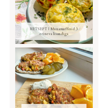
RETSEPT | Munamuffinid 3
erineva lisandiga