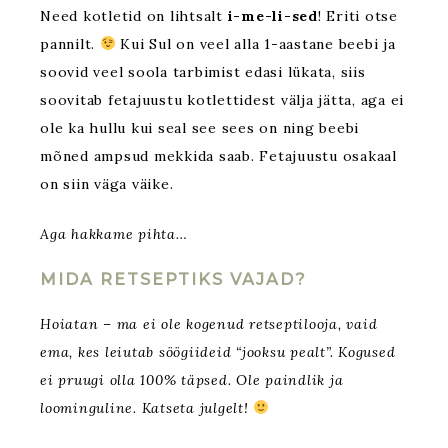
Need kotletid on lihtsalt
i-me-li-sed
! Eriti otse
pannilt.
Kui Sul on veel alla 1-aastane beebi ja
soovid veel soola tarbimist edasi lükata, siis
soovitab fetajuustu kotlettidest välja jätta, aga ei
ole ka hullu kui seal see sees on ning beebi
mõned ampsud mekkida saab. Fetajuustu osakaal
on siin väga väike.
Aga hakkame pihta…
MIDA RETSEPTIKS VAJAD?
Hoiatan – ma ei ole kogenud retseptilooja, vaid
ema, kes leiutab söögiideid “jooksu pealt”. Kogused
ei pruugi olla 100% täpsed. Ole paindlik ja
loominguline. Katseta julgelt!