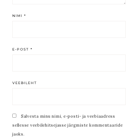
NIMI
*
E-POST
*
VEEBILEHT
Salvesta minu nimi, e-posti- ja veebiaadress
sellesse veebilehitsejasse järgmiste kommentaaride
jaoks.