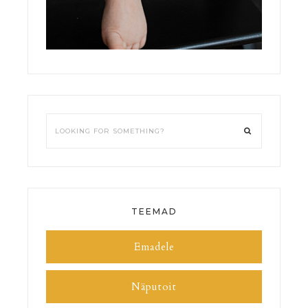
TEEMAD
Emadele
Näputoit