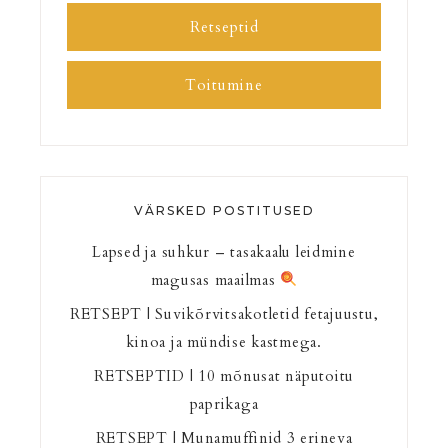
Retseptid
Toitumine
VÄRSKED POSTITUSED
Lapsed ja suhkur – tasakaalu leidmine
magusas maailmas
RETSEPT | Suvikõrvitsakotletid fetajuustu,
kinoa ja mündise kastmega.
RETSEPTID | 10 mõnusat näputoitu
paprikaga
RETSEPT | Munamuffinid 3 erineva