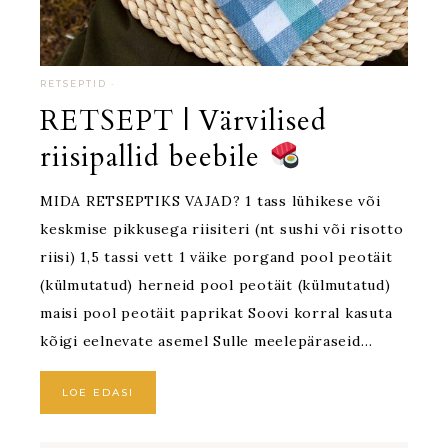
RETSEPTID
·
RETSEPT | Värvilised
riisipallid beebile
MIDA RETSEPTIKS VAJAD? 1 tass lühikese või
keskmise pikkusega riisiteri (nt sushi või risotto
riisi) 1,5 tassi vett 1 väike porgand pool peotäit
(külmutatud) herneid pool peotäit (külmutatud)
maisi pool peotäit paprikat Soovi korral kasuta
kõigi eelnevate asemel Sulle meelepäraseid…
LOE EDASI