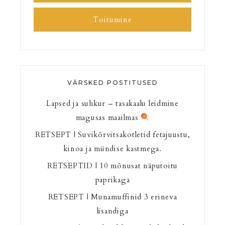
Toitumine
VÄRSKED POSTITUSED
Lapsed ja suhkur – tasakaalu leidmine
magusas maailmas
RETSEPT | Suvikõrvitsakotletid fetajuustu,
kinoa ja mündise kastmega.
RETSEPTID | 10 mõnusat näputoitu
paprikaga
RETSEPT | Munamuffinid 3 erineva
lisandiga