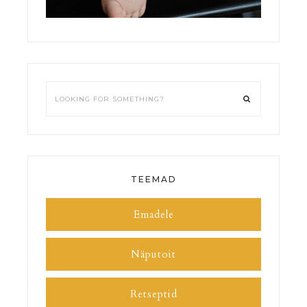
TEEMAD
Emadele
Näputoit
Retseptid