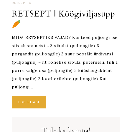
RETSEPTID
·
RETSEPT | Köögiviljasupp
MIDA RETSEPTIKS VAJAD? Kui teed puljongi ise,
siis alusta neist… 3 sibulat (puljongile) 6
porgandit (puljongile) 2 suur peotäit ürdivarsi
(puljongile) – nt rohelise sibula, peterselli, tilli 1
porru valge osa (puljongile) 5 küüslauguküünt
(puljongile) 2 loorberilehte (puljongile) Kui
puljongi…
LOE EDASI
Tule ka kampa!