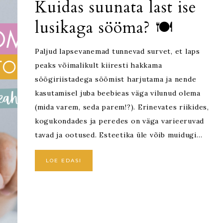
Kuidas suunata last ise
lusikaga sööma? 🍽
Paljud lapsevanemad tunnevad survet, et laps
peaks võimalikult kiiresti hakkama
söögiriistadega söömist harjutama ja nende
kasutamisel juba beebieas väga vilunud olema
(mida varem, seda parem!?). Erinevates riikides,
kogukondades ja peredes on väga varieeruvad
tavad ja ootused. Esteetika üle võib muidugi…
LOE EDASI