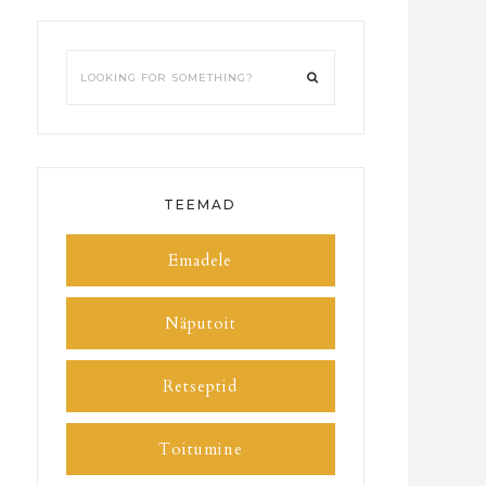
TEEMAD
Emadele
Näputoit
Retseptid
Toitumine