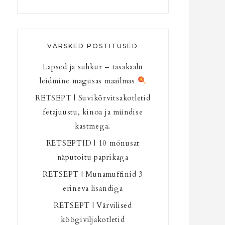
VÄRSKED POSTITUSED
Lapsed ja suhkur – tasakaalu
leidmine magusas maailmas
RETSEPT | Suvikõrvitsakotletid
fetajuustu, kinoa ja mündise
kastmega.
RETSEPTID | 10 mõnusat
näputoitu paprikaga
RETSEPT | Munamuffinid 3
erineva lisandiga
RETSEPT | Värvilised
köögiviljakotletid