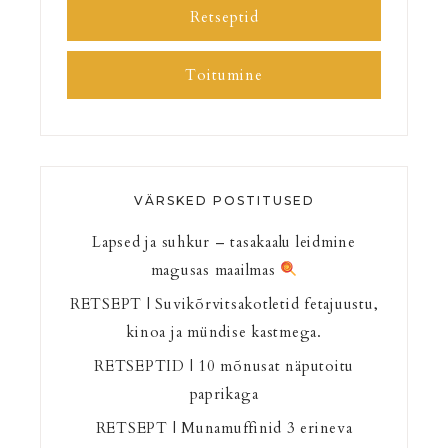
Retseptid
Toitumine
VÄRSKED POSTITUSED
Lapsed ja suhkur – tasakaalu leidmine
magusas maailmas
RETSEPT | Suvikõrvitsakotletid fetajuustu,
kinoa ja mündise kastmega.
RETSEPTID | 10 mõnusat näputoitu
paprikaga
RETSEPT | Munamuffinid 3 erineva