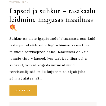
TOITUMINE
·
Lapsed ja suhkur – tasakaalu
leidmine magusas maailmas
Suhkur on meie igapäevaelu lahutamatu osa, kuid
laste puhul võib selle liigtarbimine kaasa tuua
mitmeid terviseprobleeme. Kaalutõus on vaid
jäämäe tipp – lapsed, kes tarbivad liiga palju
suhkrut, võivad kogeda mitmeid muid
tervisemõjusid, mille kujunemine algab juba
sünnist alates. Et…
LOE EDASI