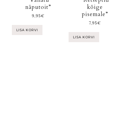
“Vallatu
“Retseptid
näputoit”
kõige
pisemale”
9,95
€
7,95
€
LISA KORVI
LISA KORVI