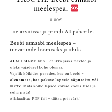
meelespea.
0,00
€
Lae arvutisse ja prindi A4 paberile.
Beebi esmaabi meelespea
–
turvatunde loomiseks ja abiks!
ALATI SILME EES
– et ikka jääks meelde ja
oleks vajadusel kohe olemas.
Vajalik kõikides peredes, kus on beebi –
olenemata, kas pakute lapsele näputoitu või
mitte
. Mida kõike lapsed võivad kodus leida ja
suhu pista!
Allalaaditav PDF fail – täitsa prii värk!